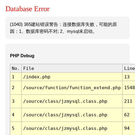
Database Error
(1040) 365建站错误警告：连接数据库失败，可能的原
因：1、数据库密码不对; 2、mysql未启动。
PHP Debug
No.
File
Line
1
/index.php
13
2
/source/function/function_extend.php
1548
3
/source/class/jzmysql.class.php
211
4
/source/class/jzmysql.class.php
62
5
/source/class/jzmysql.class.php
94