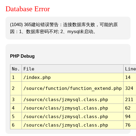
Database Error
(1040) 365建站错误警告：连接数据库失败，可能的原
因：1、数据库密码不对; 2、mysql未启动。
PHP Debug
No.
File
Line
1
/index.php
14
2
/source/function/function_extend.php
324
3
/source/class/jzmysql.class.php
211
4
/source/class/jzmysql.class.php
62
5
/source/class/jzmysql.class.php
94
6
/source/class/jzmysql.class.php
76