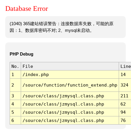
Database Error
(1040) 365建站错误警告：连接数据库失败，可能的原
因：1、数据库密码不对; 2、mysql未启动。
PHP Debug
No.
File
Line
1
/index.php
14
2
/source/function/function_extend.php
324
3
/source/class/jzmysql.class.php
211
4
/source/class/jzmysql.class.php
62
5
/source/class/jzmysql.class.php
94
6
/source/class/jzmysql.class.php
76