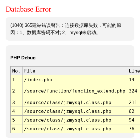
Database Error
(1040) 365建站错误警告：连接数据库失败，可能的原
因：1、数据库密码不对; 2、mysql未启动。
PHP Debug
No.
File
Line
1
/index.php
14
2
/source/function/function_extend.php
324
3
/source/class/jzmysql.class.php
211
4
/source/class/jzmysql.class.php
62
5
/source/class/jzmysql.class.php
94
6
/source/class/jzmysql.class.php
76