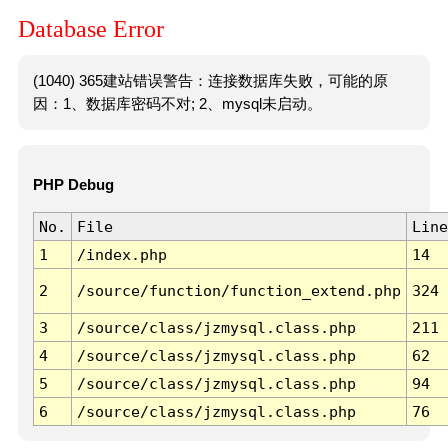
Database Error
(1040) 365建站错误警告：连接数据库失败，可能的原
因：1、数据库密码不对; 2、mysql未启动。
PHP Debug
No.
File
Line
1
/index.php
14
2
/source/function/function_extend.php
324
3
/source/class/jzmysql.class.php
211
4
/source/class/jzmysql.class.php
62
5
/source/class/jzmysql.class.php
94
6
/source/class/jzmysql.class.php
76