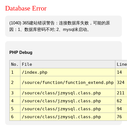
Database Error
(1040) 365建站错误警告：连接数据库失败，可能的原
因：1、数据库密码不对; 2、mysql未启动。
PHP Debug
No.
File
Line
1
/index.php
14
2
/source/function/function_extend.php
324
3
/source/class/jzmysql.class.php
211
4
/source/class/jzmysql.class.php
62
5
/source/class/jzmysql.class.php
94
6
/source/class/jzmysql.class.php
76