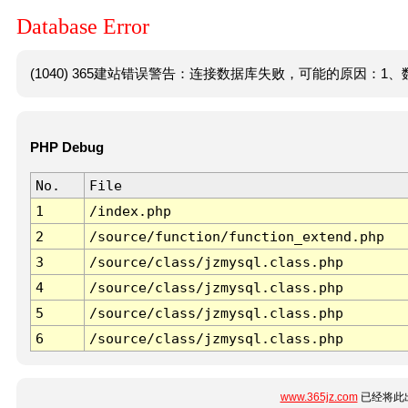
Database Error
(1040) 365建站错误警告：连接数据库失败，可能的原因：1、数
PHP Debug
No.
File
1
/index.php
2
/source/function/function_extend.php
3
/source/class/jzmysql.class.php
4
/source/class/jzmysql.class.php
5
/source/class/jzmysql.class.php
6
/source/class/jzmysql.class.php
www.365jz.com
已经将此