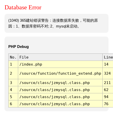
Database Error
(1040) 365建站错误警告：连接数据库失败，可能的原
因：1、数据库密码不对; 2、mysql未启动。
PHP Debug
No.
File
Line
1
/index.php
14
2
/source/function/function_extend.php
324
3
/source/class/jzmysql.class.php
211
4
/source/class/jzmysql.class.php
62
5
/source/class/jzmysql.class.php
94
6
/source/class/jzmysql.class.php
76