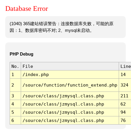
Database Error
(1040) 365建站错误警告：连接数据库失败，可能的原
因：1、数据库密码不对; 2、mysql未启动。
PHP Debug
No.
File
Line
1
/index.php
14
2
/source/function/function_extend.php
324
3
/source/class/jzmysql.class.php
211
4
/source/class/jzmysql.class.php
62
5
/source/class/jzmysql.class.php
94
6
/source/class/jzmysql.class.php
76