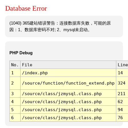
Database Error
(1040) 365建站错误警告：连接数据库失败，可能的原
因：1、数据库密码不对; 2、mysql未启动。
PHP Debug
No.
File
Line
1
/index.php
14
2
/source/function/function_extend.php
324
3
/source/class/jzmysql.class.php
211
4
/source/class/jzmysql.class.php
62
5
/source/class/jzmysql.class.php
94
6
/source/class/jzmysql.class.php
76