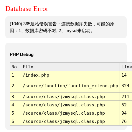
Database Error
(1040) 365建站错误警告：连接数据库失败，可能的原
因：1、数据库密码不对; 2、mysql未启动。
PHP Debug
No.
File
Line
1
/index.php
14
2
/source/function/function_extend.php
324
3
/source/class/jzmysql.class.php
211
4
/source/class/jzmysql.class.php
62
5
/source/class/jzmysql.class.php
94
6
/source/class/jzmysql.class.php
76