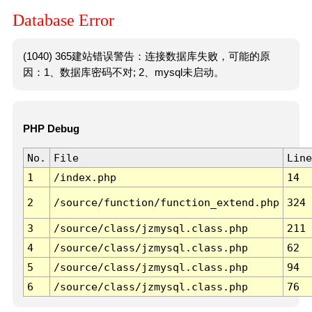
Database Error
(1040) 365建站错误警告：连接数据库失败，可能的原
因：1、数据库密码不对; 2、mysql未启动。
PHP Debug
No.
File
Line
1
/index.php
14
2
/source/function/function_extend.php
324
3
/source/class/jzmysql.class.php
211
4
/source/class/jzmysql.class.php
62
5
/source/class/jzmysql.class.php
94
6
/source/class/jzmysql.class.php
76