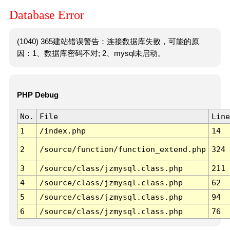
Database Error
(1040) 365建站错误警告：连接数据库失败，可能的原
因：1、数据库密码不对; 2、mysql未启动。
PHP Debug
No.
File
Line
1
/index.php
14
2
/source/function/function_extend.php
324
3
/source/class/jzmysql.class.php
211
4
/source/class/jzmysql.class.php
62
5
/source/class/jzmysql.class.php
94
6
/source/class/jzmysql.class.php
76