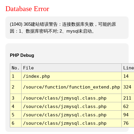
Database Error
(1040) 365建站错误警告：连接数据库失败，可能的原
因：1、数据库密码不对; 2、mysql未启动。
PHP Debug
No.
File
Line
1
/index.php
14
2
/source/function/function_extend.php
324
3
/source/class/jzmysql.class.php
211
4
/source/class/jzmysql.class.php
62
5
/source/class/jzmysql.class.php
94
6
/source/class/jzmysql.class.php
76