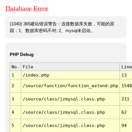
Database Error
(1040) 365建站错误警告：连接数据库失败，可能的原
因：1、数据库密码不对; 2、mysql未启动。
PHP Debug
No.
File
Line
1
/index.php
13
2
/source/function/function_extend.php
1548
3
/source/class/jzmysql.class.php
211
4
/source/class/jzmysql.class.php
62
5
/source/class/jzmysql.class.php
94