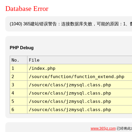
Database Error
(1040) 365建站错误警告：连接数据库失败，可能的原因：1、数
PHP Debug
No.
File
1
/index.php
2
/source/function/function_extend.php
3
/source/class/jzmysql.class.php
4
/source/class/jzmysql.class.php
5
/source/class/jzmysql.class.php
6
/source/class/jzmysql.class.php
www.365jz.com
已经将此