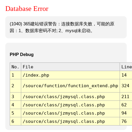
Database Error
(1040) 365建站错误警告：连接数据库失败，可能的原
因：1、数据库密码不对; 2、mysql未启动。
PHP Debug
No.
File
Line
1
/index.php
14
2
/source/function/function_extend.php
324
3
/source/class/jzmysql.class.php
211
4
/source/class/jzmysql.class.php
62
5
/source/class/jzmysql.class.php
94
6
/source/class/jzmysql.class.php
76