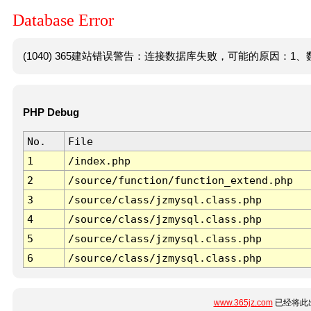
Database Error
(1040) 365建站错误警告：连接数据库失败，可能的原因：1、数
PHP Debug
No.
File
1
/index.php
2
/source/function/function_extend.php
3
/source/class/jzmysql.class.php
4
/source/class/jzmysql.class.php
5
/source/class/jzmysql.class.php
6
/source/class/jzmysql.class.php
www.365jz.com
已经将此