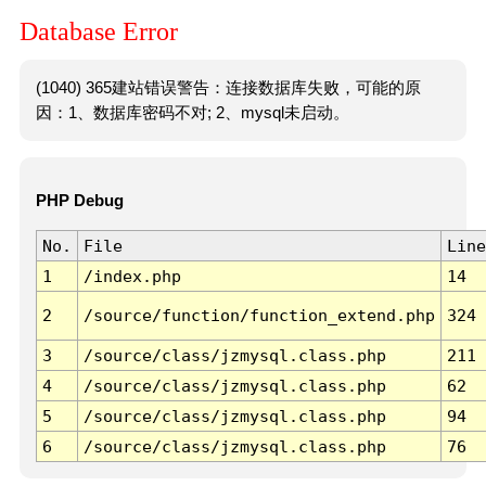
Database Error
(1040) 365建站错误警告：连接数据库失败，可能的原
因：1、数据库密码不对; 2、mysql未启动。
PHP Debug
No.
File
Line
1
/index.php
14
2
/source/function/function_extend.php
324
3
/source/class/jzmysql.class.php
211
4
/source/class/jzmysql.class.php
62
5
/source/class/jzmysql.class.php
94
6
/source/class/jzmysql.class.php
76