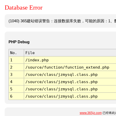
Database Error
(1040) 365建站错误警告：连接数据库失败，可能的原因：1、数
PHP Debug
No.
File
1
/index.php
2
/source/function/function_extend.php
3
/source/class/jzmysql.class.php
4
/source/class/jzmysql.class.php
5
/source/class/jzmysql.class.php
6
/source/class/jzmysql.class.php
www.365jz.com
已经将此