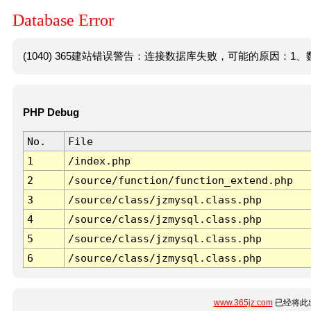
Database Error
(1040) 365建站错误警告：连接数据库失败，可能的原因：1、数
PHP Debug
No.
File
1
/index.php
2
/source/function/function_extend.php
3
/source/class/jzmysql.class.php
4
/source/class/jzmysql.class.php
5
/source/class/jzmysql.class.php
6
/source/class/jzmysql.class.php
www.365jz.com
已经将此