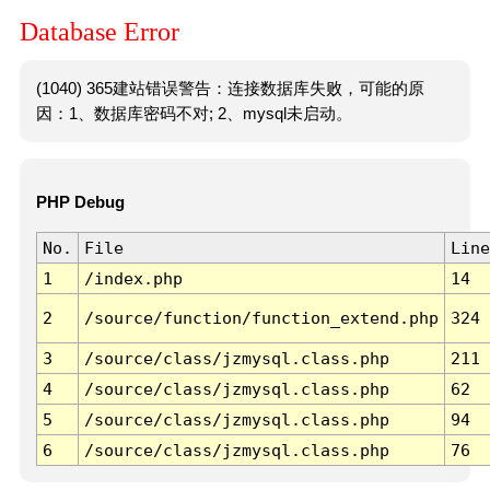
Database Error
(1040) 365建站错误警告：连接数据库失败，可能的原
因：1、数据库密码不对; 2、mysql未启动。
PHP Debug
No.
File
Line
1
/index.php
14
2
/source/function/function_extend.php
324
3
/source/class/jzmysql.class.php
211
4
/source/class/jzmysql.class.php
62
5
/source/class/jzmysql.class.php
94
6
/source/class/jzmysql.class.php
76