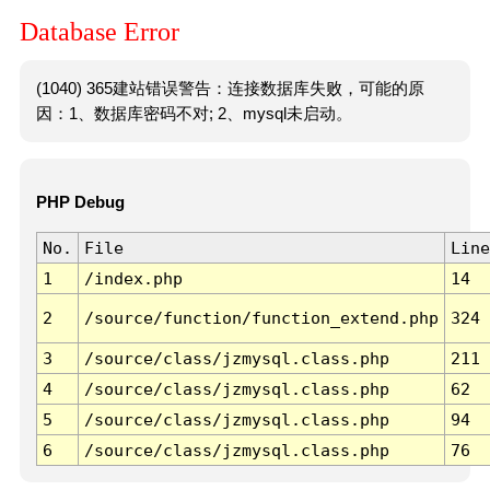
Database Error
(1040) 365建站错误警告：连接数据库失败，可能的原
因：1、数据库密码不对; 2、mysql未启动。
PHP Debug
No.
File
Line
1
/index.php
14
2
/source/function/function_extend.php
324
3
/source/class/jzmysql.class.php
211
4
/source/class/jzmysql.class.php
62
5
/source/class/jzmysql.class.php
94
6
/source/class/jzmysql.class.php
76