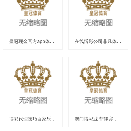
皇冠现金官方app体育彩票竞彩网比分_世体: 贝蒂斯尽显风范为巴萨排队, 后者6东说念主领取西甲最好
在线博彩公司非凡体育彩票 | 全面注册制落地半年：市蚁集构较着优化
博彩代理技巧百家乐的玩法和技巧_抢先看! 这些“革命科技”将在第29届智能交通世界大会“亮相”
澳门博彩业 菲律宾博彩球讯网即时比分_317个神色晋级复赛，第三届横琴科创大赛预赛后果出炉