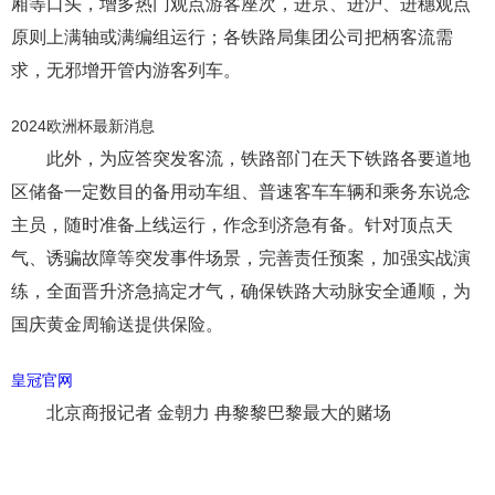
厢等口头，增多热门观点游客座次，进京、进沪、进穗观点
原则上满轴或满编组运行；各铁路局集团公司把柄客流需
求，无邪增开管内游客列车。
2024欧洲杯最新消息
此外，为应答突发客流，铁路部门在天下铁路各要道地
区储备一定数目的备用动车组、普速客车车辆和乘务东说念
主员，随时准备上线运行，作念到济急有备。针对顶点天
气、诱骗故障等突发事件场景，完善责任预案，加强实战演
练，全面晋升济急搞定才气，确保铁路大动脉安全通顺，为
国庆黄金周输送提供保险。
皇冠官网
北京商报记者 金朝力 冉黎黎巴黎最大的赌场