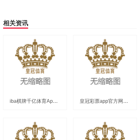
相关资讯
iba棋牌千亿体育App安卓版下载_中国女排主帅总决赛不时覆按1东说念主, 赵勇靠近昔时郎平通常阻遏
皇冠彩票app官方网站澳门银河博彩官方网址_金晨雪肤玉貌性感撩东说念主，四大代表作惊艳扮相好意思爆了