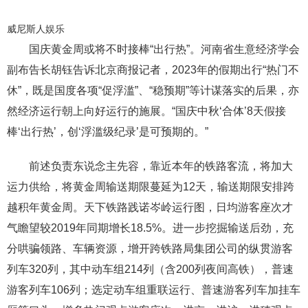
威尼斯人娱乐
国庆黄金周或将不时接棒“出行热”。河南省生意经济学会
副布告长胡钰告诉北京商报记者，2023年的假期出行“热门不
休”，既是国度各项“促浮滥”、“稳预期”等计谋落实的后果，亦
然经济运行朝上向好运行的施展。“国庆中秋‘合体’8天假接
棒‘出行热’，创‘浮滥级纪录’是可预期的。”
前述负责东说念主先容，靠近本年的铁路客流，将加大
运力供给，将黄金周输送期限蔓延为12天，输送期限安排跨
越积年黄金周。天下铁路践诺岑岭运行图，日均游客座次才
气瞻望较2019年同期增长18.5%。进一步挖掘输送后劲，充
分哄骗领路、车辆资源，增开跨铁路局集团公司的纵贯游客
列车320列，其中动车组214列（含200列夜间高铁），普速
游客列车106列；选定动车组重联运行、普速游客列车加挂车