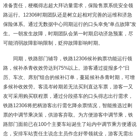
准备责任，梗概得志超大拜访量需求，保险售票系统安全领
路运行。12306时期团队还是树立起相对完善的运维和济急
保险体系。通过无数据中心同期运行的口头幸免“单点故障”发
生。一朝发生故障，时期团队会第一时期启动济急预案，尽
可能消弱故障影响限制，贬抑故障影响时期。
同期，铁路部门辅导，铁路12306候补购票功能运行领
路，候补杀青收效劳达到75%以上。游客通过提报多个“日
历、车次、席别”组合的候补订单，蔓延候补杀青时期，可增
多候补收效劳。客流岑岭期若无法买到直达车票，游客一又
友可采用购买联程票，通过分段搭车的口头得志出行需求，
铁路12306将把柄游客出行需乞降余票情况，智能推选过剩
票的中调节乘决策，供游客弃取。为方便游客中调节乘，铁
路部门面前已在100个主要车站诞生了站内中调节乘方便通说
念，安排车站责任主说念主员作念好带领就业，游客无需出