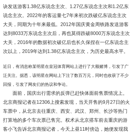
诀发送游客1.38亿东说念主次、1.27亿东说念主次和1.2亿东
说念主次。2022年的客运量七7年来初次跌破亿东说念主次
大关，同期为十年来最低。2012年国庆黄金周铁路发送游客
达到8033万东说念主次后，再也莫得跌破8000万东说念主次
大关，2016年的数据初次破亿后也长久保捏在一亿东说念主
次以上，2019年达到1.38亿东说念主次，为历史最高水平。
近日，有消息称某明星在皇冠体育网站上进行了大额赌博，引发了广
泛关注。据悉，该明星在网站上下注了数百万元，同时也收获了不少
回报，引发了网友们的热议和争论。
面前，国庆出行需求的反弹已赶快体面前售票情况上。
北京商报记者在12306上搜索发现，当天开售的9月27日的火
车票中，从北京去往重庆、西安、武汉、郑州、长沙等热门
打算地的多个车次票已售完。权术从北京搭车前去重庆的游
客小飞告诉北京商报记者，今天上昼11时傍边，她便发现我