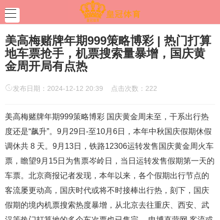
美高梅赌牌年期999策略博彩 | 热门打算
地车票抢手，机票搜索量暴增，国庆黄
金周开局有点热
发布日期：2024-12-12 20:39 点击次数：222
美高梅赌牌年期999策略博彩 国庆黄金周未至，干系出行热
度还是“飙升”。9月29日-至10月6日，本年中秋国庆假期休假
调休共 8 天。9月13日，铁路12306运转发售国庆黄金周火车
票，瞻望9月15日为售票岑岭日，当日运转发售假期第一天的
车票。北京商报记者发现，本年以来，各个假期出行节点的
客流屡更动高，国庆时代或将不时接棒出行热，刻下，国庆
假期的境内机票搜索热度暴增，从北京去往重庆、西安、武
汉等热门打算地的多个车次票也已售完。 申博直营网 客流或