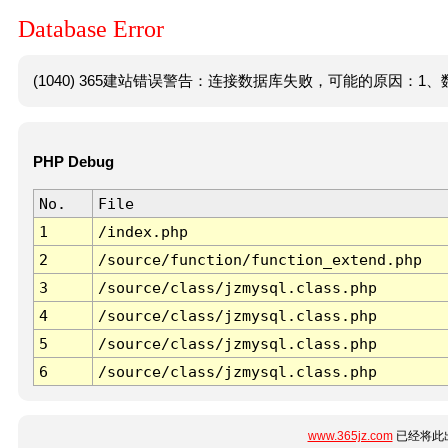
Database Error
(1040) 365建站错误警告：连接数据库失败，可能的原因：1、数
PHP Debug
No.
File
1
/index.php
2
/source/function/function_extend.php
3
/source/class/jzmysql.class.php
4
/source/class/jzmysql.class.php
5
/source/class/jzmysql.class.php
6
/source/class/jzmysql.class.php
www.365jz.com
已经将此