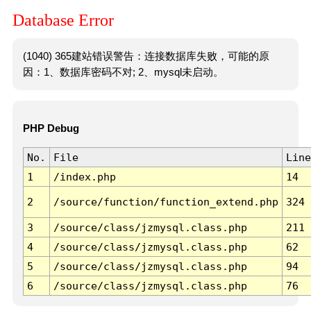
Database Error
(1040) 365建站错误警告：连接数据库失败，可能的原
因：1、数据库密码不对; 2、mysql未启动。
PHP Debug
No.
File
Line
1
/index.php
14
2
/source/function/function_extend.php
324
3
/source/class/jzmysql.class.php
211
4
/source/class/jzmysql.class.php
62
5
/source/class/jzmysql.class.php
94
6
/source/class/jzmysql.class.php
76