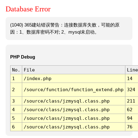
Database Error
(1040) 365建站错误警告：连接数据库失败，可能的原
因：1、数据库密码不对; 2、mysql未启动。
PHP Debug
No.
File
Line
1
/index.php
14
2
/source/function/function_extend.php
324
3
/source/class/jzmysql.class.php
211
4
/source/class/jzmysql.class.php
62
5
/source/class/jzmysql.class.php
94
6
/source/class/jzmysql.class.php
76