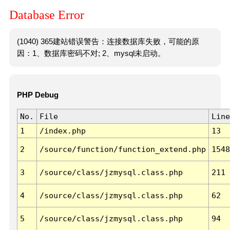
Database Error
(1040) 365建站错误警告：连接数据库失败，可能的原
因：1、数据库密码不对; 2、mysql未启动。
PHP Debug
No.
File
Line
1
/index.php
13
2
/source/function/function_extend.php
1548
3
/source/class/jzmysql.class.php
211
4
/source/class/jzmysql.class.php
62
5
/source/class/jzmysql.class.php
94