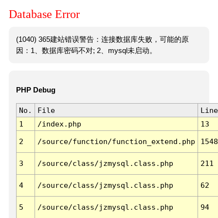
Database Error
(1040) 365建站错误警告：连接数据库失败，可能的原
因：1、数据库密码不对; 2、mysql未启动。
PHP Debug
No.
File
Line
1
/index.php
13
2
/source/function/function_extend.php
1548
3
/source/class/jzmysql.class.php
211
4
/source/class/jzmysql.class.php
62
5
/source/class/jzmysql.class.php
94