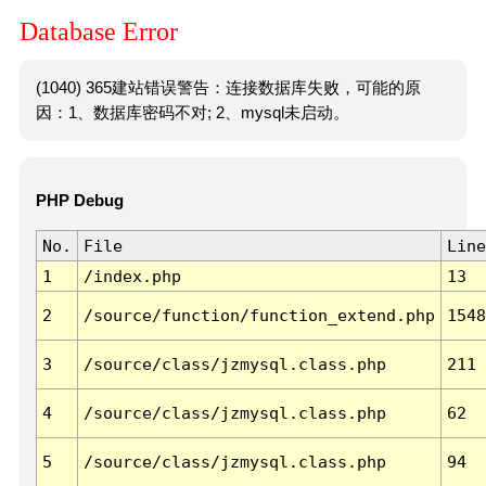
Database Error
(1040) 365建站错误警告：连接数据库失败，可能的原
因：1、数据库密码不对; 2、mysql未启动。
PHP Debug
No.
File
Line
1
/index.php
13
2
/source/function/function_extend.php
1548
3
/source/class/jzmysql.class.php
211
4
/source/class/jzmysql.class.php
62
5
/source/class/jzmysql.class.php
94